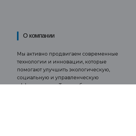
О компании
Мы активно продвигаем современные
технологии и инновации, которые
помогают улучшить экологическую,
социальную и управленческую
эффективность. Таким образом, мы
стремимся предоставить нашим
клиентам решения, которые не только
приносят им пользу, но и способствуют
более устойчивому развитию и
внедрению передовых практик.