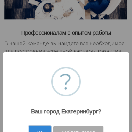
Профессионалам с опытом работы
В нашей команде вы найдете все необходимое
для построения успешной карьеры, развития
личного бренда и применения накопленного
опыта в решении масштабных бизнес-задач. Мы
?
поможем вам максимально эффективно
использовать ваши навыки и знания, чтобы
достичь желаемого успеха и умело
капитализировать на своих достижениях.
Ваш город Екатеринбург?