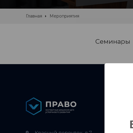
Главная
Мероприятия
Семинары
Услуги
Страте
Красный переулок, д.7