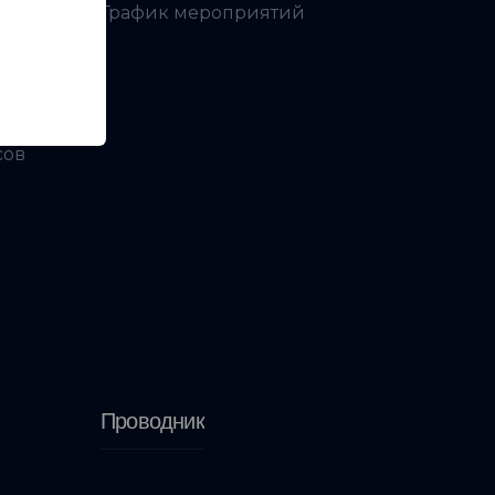
График мероприятий
ой
сов
Проводник