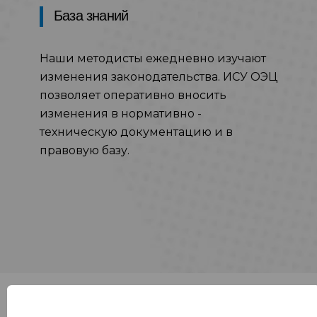
База знаний
Наши методисты ежедневно изучают
изменения законодательства. ИСУ ОЭЦ
позволяет оперативно вносить
изменения в нормативно -
техническую документацию и в
правовую базу.