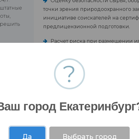
Оценку безопасности сырья, обо
 штатные
точки зрения природоохранного за
оты,
инициативе соискателей на сертиф
 решить
предлицензионной подготовки.
Расчет риска при размещении и
Оценку природоохранной деятел
?
отчет часто заказывают учредители.
Ваш город Екатеринбург
Да
Выбрать город