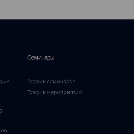
Семинары
ория
График семинаров
График мероприятий
ой
сов