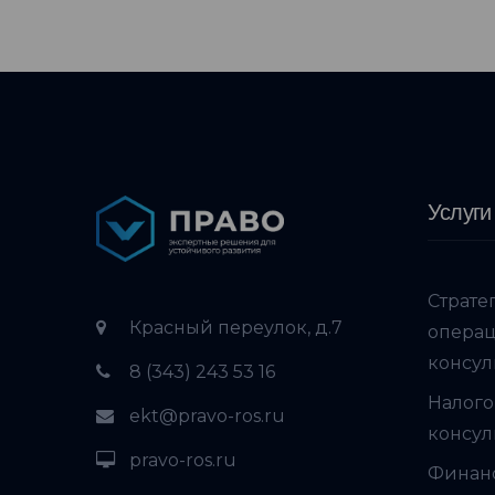
Услуги
Страте
Красный переулок, д.7
опера
консул
8 (343) 243 53 16
Налого
ekt@pravo-ros.ru
консул
pravo-ros.ru
Финан