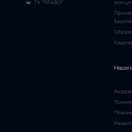
ГК "ПРАВО"
консул
Произ
безопа
Образо
Кадров
Наши и
Андраг
Психол
Планир
Развит