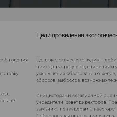
Цели проведения экологичес
 соблюдения
Цель экологического аудита – доб
природных ресурсов, снижения и 
дготовку
уменьшения образования отходов,
сбросов, выбросов, возможных техн
ход,
Инициаторами независимой оценки
 станет
учредители (совет директоров, Пр
заказчики по тендерам (инвесторы)
Добровольная оценка проводится 