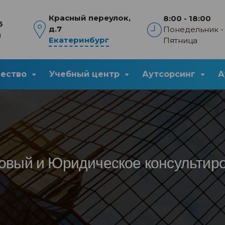
Красный переулок,
8:00 - 18:00
6
д.7
Понедельник -
u
Екатеринбург
Пятница
чество
Учебный центр
Аутсорсинг
А
овый и Юридическое консультир