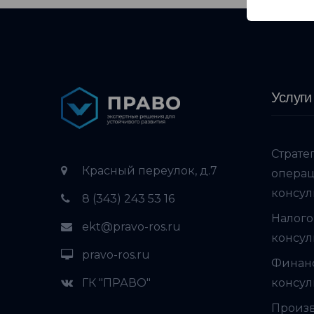
Услуги
Страте
Красный переулок, д.7
опера
консул
8 (343) 243 53 16
Налого
ekt@pravo-ros.ru
консул
pravo-ros.ru
Финан
ГК "ПРАВО"
консул
Произ