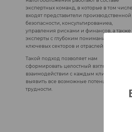
налогообложения работают в составе
экспертных команд, в которые в том числ
входят представители производственной
безопасности, консультированиеа,
управления рисками и финансов, а также
эксперты с глубоким пониманием
ключевых секторов и отраслей экономики
Такой подход позволяет нам
сформировать целостный взгляд при
взаимодействии с каждым клиентом и
выявить все возможные потенциальные
трудности.