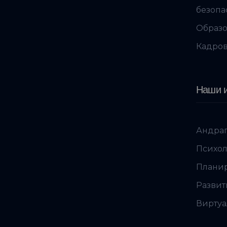
безопа
Образо
Кадров
Наши и
Андраг
Психол
Планир
Развит
Виртуа