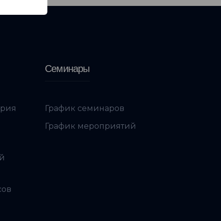
Семинары
ория
График семинаров
График мероприятий
ой
сов