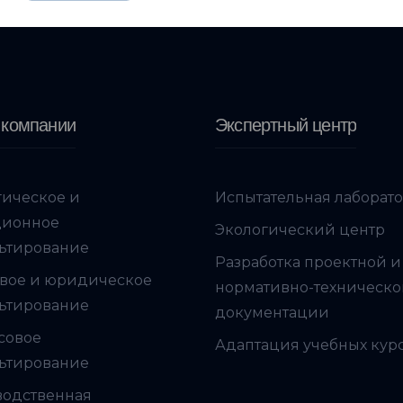
 компании
Экспертный центр
гическое и
Испытательная лаборат
ционное
Экологический центр
ьтирование
Разработка проектной и
вое и юридическое
нормативно-техническ
ьтирование
документации
совое
Адаптация учебных кур
ьтирование
водственная