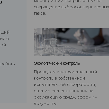
мероприятий, направленных на
о
сокращение выбросов парниковых
газов.
ющий
ия о
ной
Экологический контроль
 работы.
Проведем инструментальный
контроль в собственной
испытательной лаборатории,
оценим степень влияния на
окружающую среду, оформим
документы.