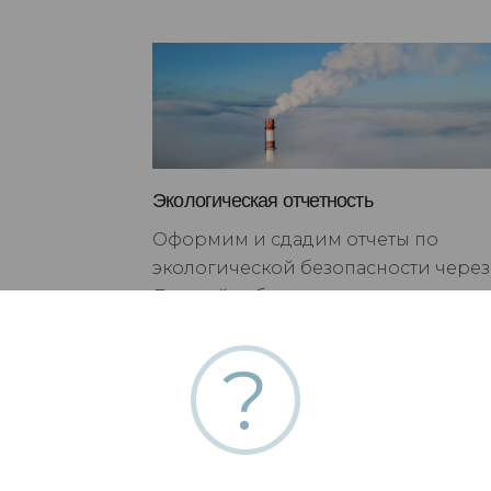
Экологическая отчетность
Оформим и сдадим отчеты по
экологической безопасности через
Личный кабинет
природопользователя и в
бумажном варианте
?