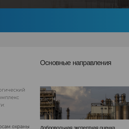
Основные направления
логический
омплекс
и:
росам охраны
Добровольная экспертная оценка