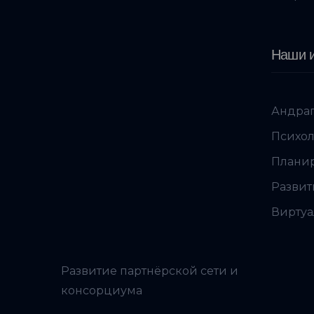
Наши и
Андраг
Психол
Планир
Развит
Виртуа
Развитие партнёрской сети и
консорциума