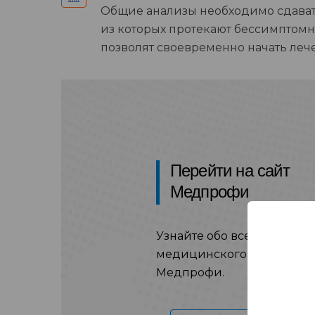
Общие анализы необходимо сдавать
из которых протекают бессимптомно
позволят своевременно начать леч
Перейти на сайт
Медпрофи
Узнайте обо всех услугах
медицинского центра на 
Медпрофи.