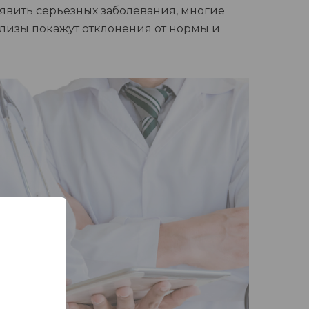
явить серьезных заболевания, многие
ализы покажут отклонения от нормы и