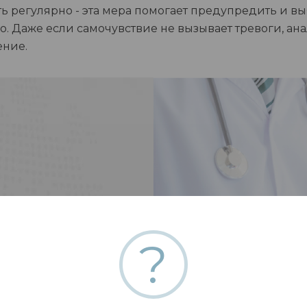
 регулярно - эта мера помогает предупредить и вы
. Даже если самочувствие не вызывает тревоги, ан
ение.
?
сайте