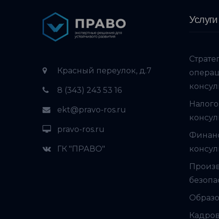
Услуги
Страте
Красный переулок, д.7
опера
консул
8 (343) 243 53 16
Налого
ekt@pravo-ros.ru
консул
pravo-ros.ru
Финан
ГК "ПРАВО"
консул
Произ
безопа
Образо
Кадров