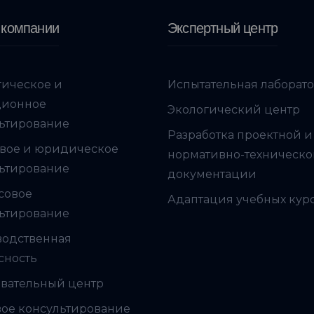
 компании
Экспертный центр
гическое и
Испытательная лаборат
ционное
Экологический центр
ьтирование
Разработка проектной и
вое и юридическое
нормативно-техническ
ьтирование
документации
совое
Адаптация учебных кур
ьтирование
водственная
сность
вательный центр
ое консультирование