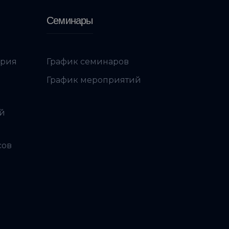
Семинары
ория
График семинаров
График мероприятий
ой
сов