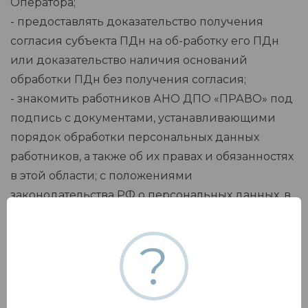
Оператора;
- предоставлять доказательство получения
согласия субъекта ПДн на об-работку его ПДн
или доказательство наличия оснований
обработки ПДн без получения согласия;
- знакомить работников АНО ДПО «ПРАВО» под
подпись с документами, устанавливающими
порядок обработки персональных данных
работников, а также об их правах и обязанностях
в этой области; с положениями
законодательства РФ о персональных данных, в
том числе с требованиями к защите
персональных дан¬ных и локальными актами по
?
вопросам обработки персональных данных;
проводить обучение работников,
непосредственно осуществляющих обработку