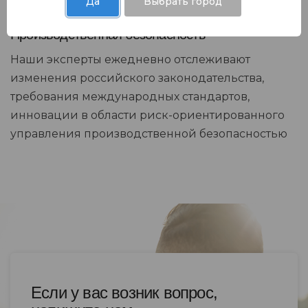
Да
Выбрать город
Производственная безопасность
Наши эксперты ежедневно отслеживают
изменения российского законодательства,
требования международных стандартов,
инновации в области риск-ориентированного
управления производственной безопасностью
Если у вас возник вопрос,