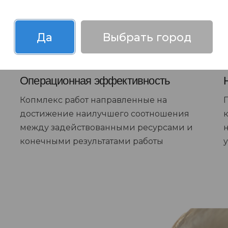
Да
Выбрать город
Операционная эффективность
Копмлекс работ направленные на
достижение наилучшего соотношения
между задействованными ресурсами и
конечными результатами работы