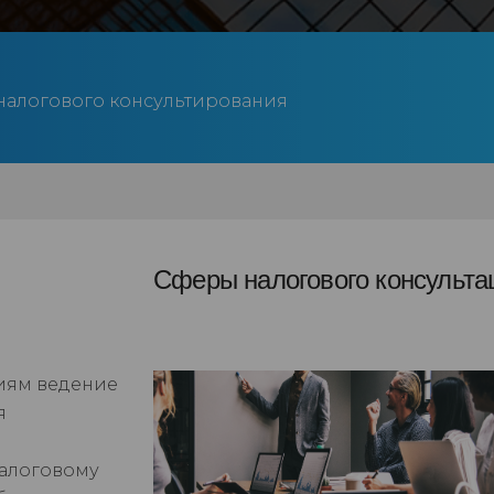
налогового консультирования
Сферы налогового консульта
иям ведение
я
и
алоговому