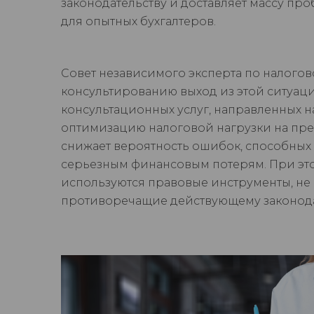
законодательству и доставляет массу пр
для опытных бухгалтеров.
Совет независимого эксперта по налого
консультированию выход из этой ситуац
консультационных услуг, направленных н
оптимизацию налоговой нагрузки на пр
снижает вероятность ошибок, способных
серьезным финансовым потерям. При эт
используются правовые инструменты, не
противоречащие действующему законода