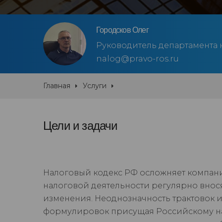
Городсков Олег
Руководитель департамента 
nalog@pravo-ros.ru
Главная
Услуги
Цели и задачи
Налоговый кодекс РФ осложняет компан
налоговой деятельности регулярно внос
изменения. Неоднозначность трактовок 
формулировок присущая Российскому н