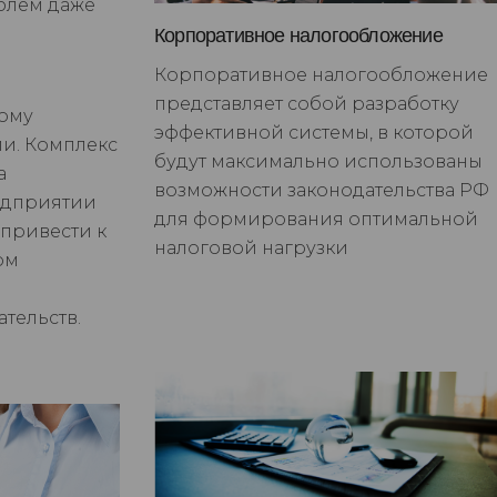
облем даже
Корпоративное налогообложение
Корпоративное налогообложение
представляет собой разработку
вому
эффективной системы, в которой
ии. Комплекс
будут максимально использованы
а
возможности законодательства РФ
едприятии
для формирования оптимальной
 привести к
налоговой нагрузки
ом
тельств.