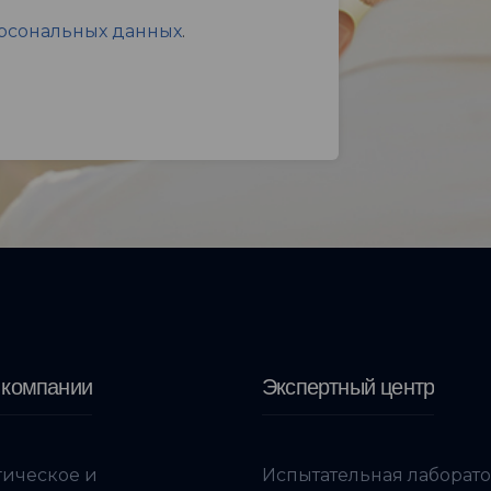
ерсональных данных
.
 компании
Экспертный центр
гическое и
Испытательная лаборат