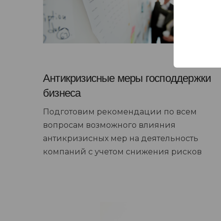
Антикризисные меры господдержки
бизнеса
Подготовим рекомендации по всем
вопросам возможного влияния
антикризисных мер на деятельность
компаний с учетом снижения рисков