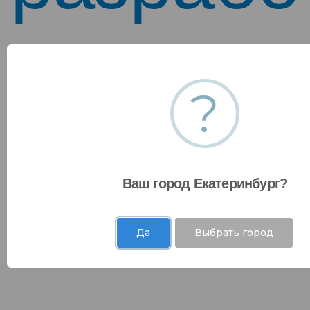
Эта страница находится в разработке.
Пожалуйста, вернитесь позже.
?
00
00
00
00
Ваш город Екатеринбург?
Дни
Часы
Минуты
Секунды
Да
Выбрать город