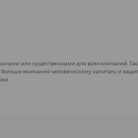
альными или существенными для всех компаний. Та
ет больше внимания человеческому капиталу и защи
рья.