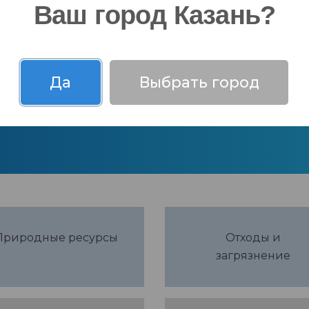
Ваш город Казань?
 аспекты
Управленческий аспект
Да
Выбрать город
Природные ресурсы
Отходы и
загрязнение