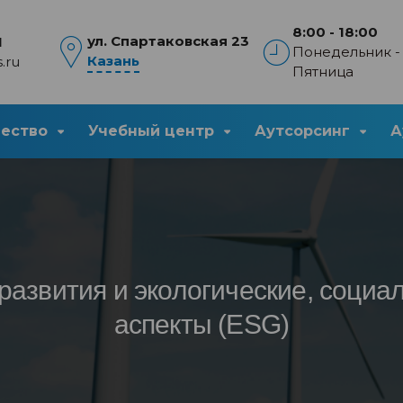
8:00 - 18:00
ул. Спартаковская 23
1
Понедельник -
Казань
.ru
Пятница
чество
Учебный центр
Аутсорсинг
А
развития и экологические, социа
аспекты (ESG)