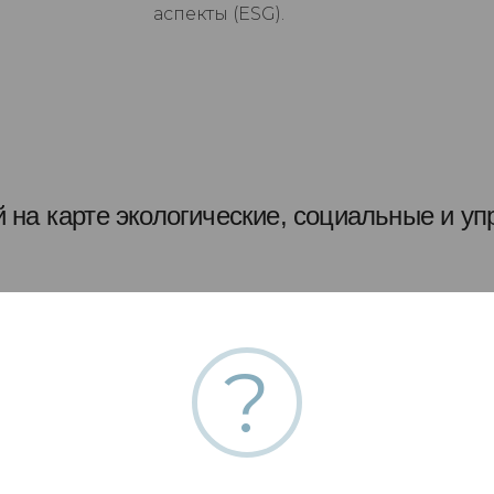
аспекты (ESG).
 на карте экологические, социальные и уп
ы проведем
В карту основных аспектов входят 
?
ходимые
среды. Социальные вопросы, наприм
еские
продукции и защита данных. А так ж
еру
директоров, вознаграждение топ-м