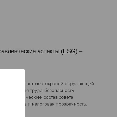
равленческие аспекты (ESG) –
вопросы, связанные с охраной окружающей
ер, условия труда, безопасность
е управленческие: состав совета
енеджмента и налоговая прозрачность.