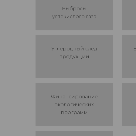
Выбросы
углекислого газа
Углеродный след
продукции
Финансирование
экологических
программ