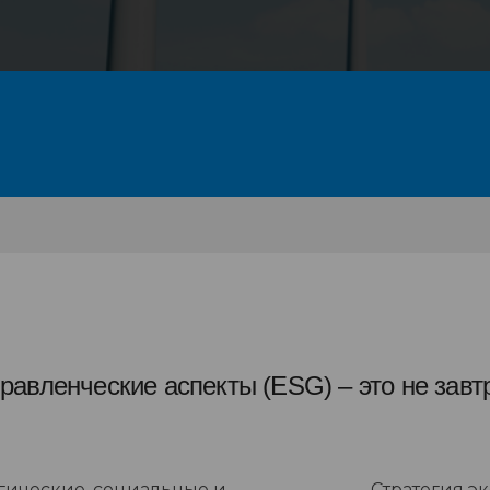
равленческие аспекты (ESG) – это не завтр
гические, социальные и
Стратегия э