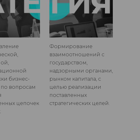
вление
Формирование
ческой,
взаимоотношений с
ой,
государством,
ационной
надзорными органами,
ки бизнес-
рынком капитала, с
р по вопросам
целью реализации
я
поставленных
венных цепочек
стратегических целей.
.