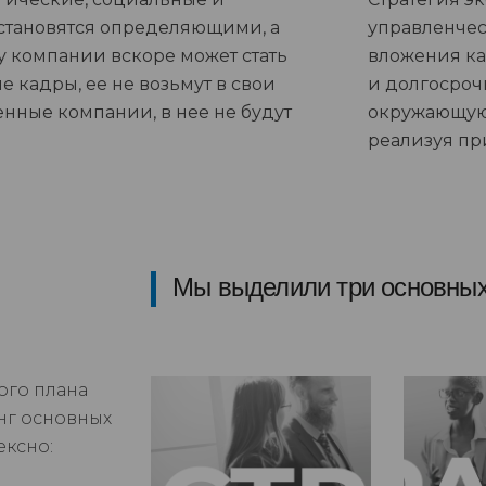
 становятся определяющими, а
управленческ
у компании вскоре может стать
вложения ка
е кадры, ее не возьмут в свои
и долгосроч
енные компании, в нее не будут
окружающую 
реализуя пр
Мы выделили три основных
ого плана
нг основных
ексно: