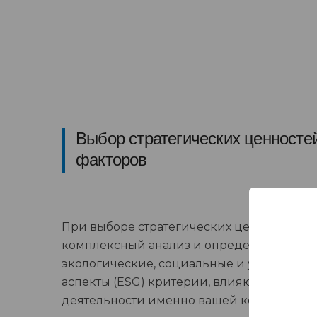
Выбор стратегических ценностей
факторов
При выборе стратегических ценностей м
комплексный анализ и определим необ
экологические, социальные и управленч
аспекты (ESG) критерии, влияющие на сф
деятельности именно вашей копании.