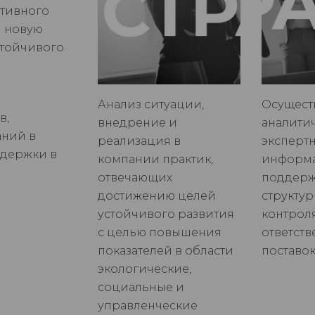
ативного
м новую
стойчивого
Анализ ситуации,
Осущест
в,
внедрение и
аналити
аний в
реализация в
экспертн
здержки в
компании практик,
информ
отвечающих
поддерж
достижению целей
структу
устойчивого развития
контрол
с целью повышения
ответст
показателей в области
поставок
экологические,
социальные и
управленческие