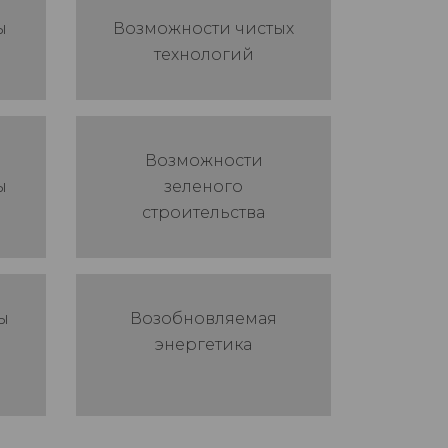
ы
Возможности чистых
технологий
Возможности
ы
зеленого
строительства
ы
Возобновляемая
энергетика