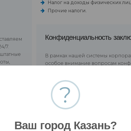
Налог на доходы физических лиц
Прочие налоги.
Конфиденциальность закл
оставляем
4/7.
 штатные
В рамках нашей системы корпора
оты,
особое внимание вопросам кон
 решить
тайне.
?
Мы гарантируем независимость о
профессиональную компетентност
Ваш город Казань?