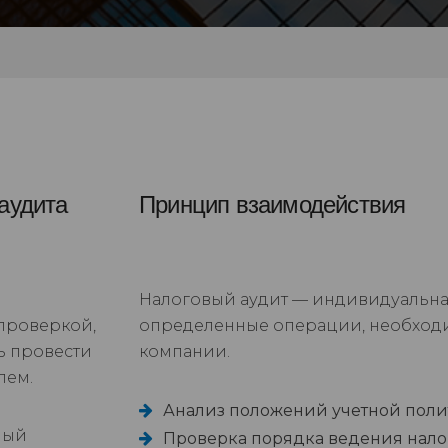
аудита
Принцип взаимодействия
Налоговый аудит — индивидуальна
проверкой,
определенные операции, необходи
ь провести
компании.
лем.
Анализ положений учетной полит
ный
Проверка порядка ведения налог