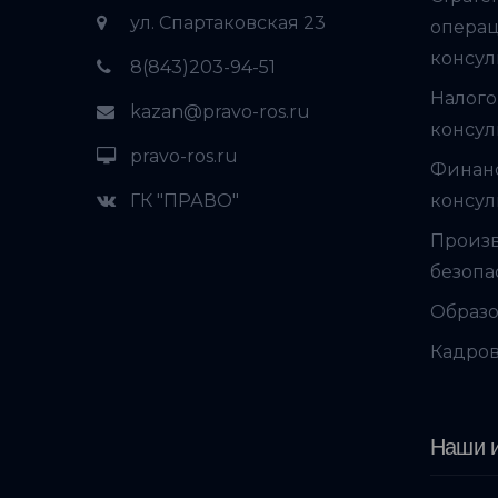
ул. Спартаковская 23
опера
консул
8(843)203-94-51
Налого
kazan@pravo-ros.ru
консул
pravo-ros.ru
Финан
ГК "ПРАВО"
консул
Произ
безопа
Образо
Кадров
Наши и