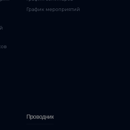
График мероприятий
ой
сов
Проводник