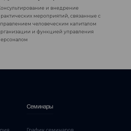
Консультирование и внедрение
практических мероприятий, связанные с
управлением человеческим капиталом
организации и функцией управления
персоналом
Семинары
ория
График семинаров