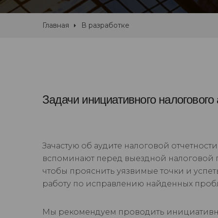
Главная
В разработке
Задачи инициативного налогового 
Зачастую об аудите налоговой отчетности
вспоминают перед выездной налоговой 
чтобы прояснить уязвимые точки и успет
работу по исправлению найденных проб
Мы рекомендуем проводить инициатив