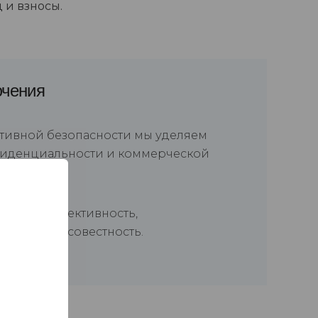
 и взносы.
ючения
тивной безопасности мы уделяем
фиденциальности и коммерческой
ценки, объективность,
ь и добросовестность.