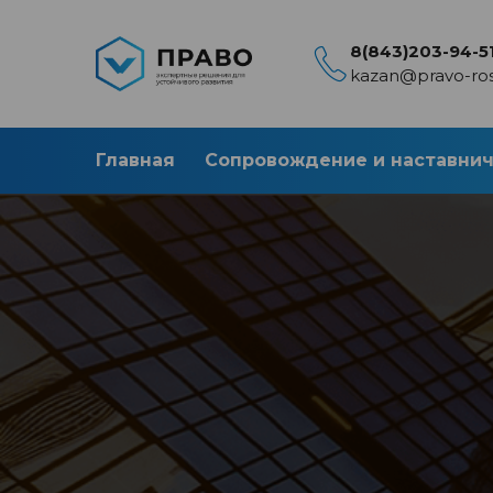
8(843)203-94-5
kazan@pravo-ros
Главная
Сопровождение и наставни