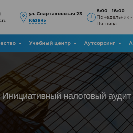
8:00 - 18:00
ул. Спартаковская 23
1
Понедельник -
Казань
.ru
Пятница
чество
Учебный центр
Аутсорсинг
А
Инициативный налоговый аудит