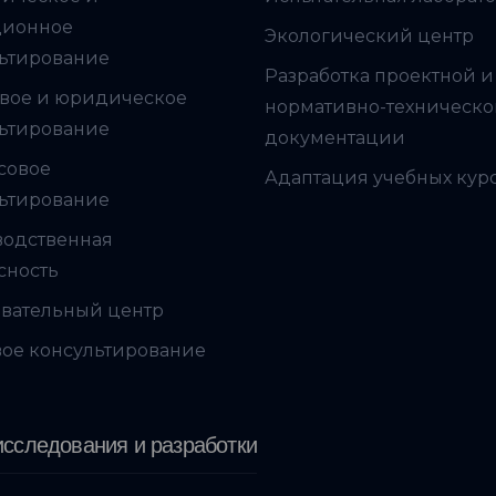
ционное
Экологический центр
ьтирование
Разработка проектной и
вое и юридическое
нормативно-техническ
ьтирование
документации
совое
Адаптация учебных кур
ьтирование
водственная
сность
вательный центр
ое консультирование
сследования и разработки