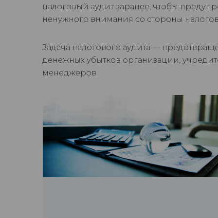
налоговый аудит заранее, чтобы предупр
ненужного внимания со стороны налогов
Задача налогового аудита — предотвращ
денежных убытков организации, учредите
менеджеров.