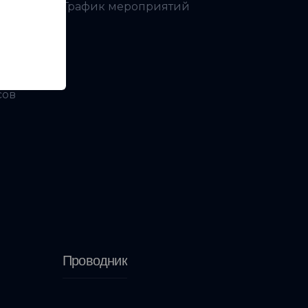
График мероприятий
ой
сов
Проводник