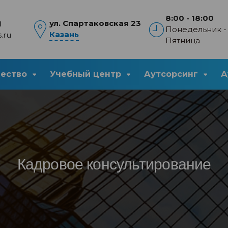
8:00 - 18:00
ул. Спартаковская 23
1
Понедельник -
Казань
.ru
Пятница
чество
Учебный центр
Аутсорсинг
А
Кадровое консультирование