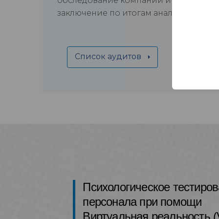
обследование компании и выдадим
заключение по итогам аналитической
Список аудитов
Психологическое тестиро
персонала при помощи
Виртуальная реальность (