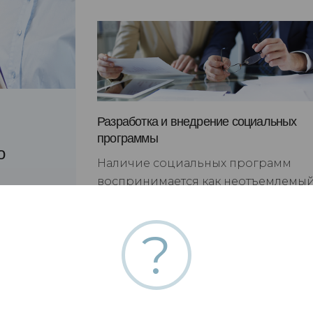
Разработка и внедрение социальных
программы
о
Наличие социальных программ
воспринимается как неотъемлемы
элемент современной
корпоративной культуры, важный
?
компонент системы мотивации
ющий
персонала, признак успешности и
ия о
стабильности организации.
ной