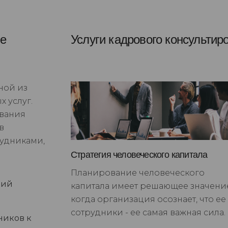
ие
Услуги кадрового консультир
ной из
 услуг.
вания
в
рудниками,
Стратегия человеческого капитала
Планирование человеческого
ций
капитала имеет решающее значени
когда организация осознает, что ее
сотрудники - ее самая важная сила.
ников к