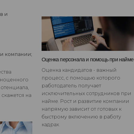
в и
и компании;
Оценка персонала и помощь при найме
Оценка кандидатов - важный
ества
процесс, с помощью которого
лноценного
работодатель получает
потенциала,
исключительных сотрудников при
 скажется на
найме. Рост и развитие компании
напрямую зависит от готовых к
быстрому включению в работу
кадрах.