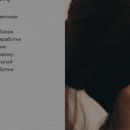
твенным
более
зработке
ния
овому
логий
ботки