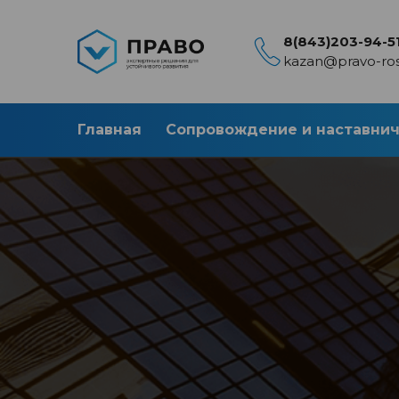
8(843)203-94-5
kazan@pravo-ros
Главная
Сопровождение и наставни