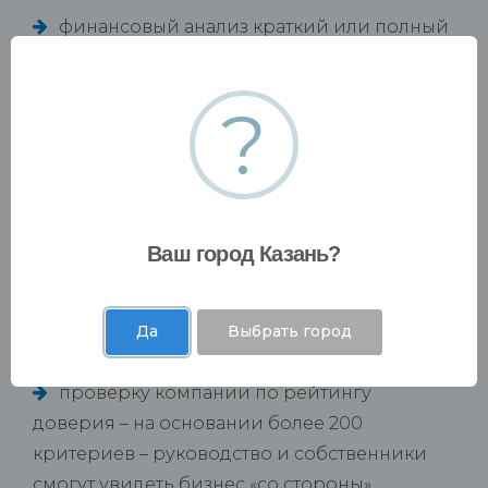
финансовый анализ краткий или полный
– чтобы увидеть состояние компании,
структуру баланса так, как ее видят
?
потенциальные кредиторы (банки),
лизинговые компании, потенциальные
партнеры;
советы по улучшению финансового
состояния компании;
Ваш город Казань?
наглядный отчет с инфографикой и
суммами рисков и резервов, включая
Да
Выбрать город
оценку вероятности выездной налоговой
проверки по 12 критериям ФНС РФ;
проверку компании по рейтингу
доверия – на основании более 200
критериев – руководство и собственники
смогут увидеть бизнес «со стороны».