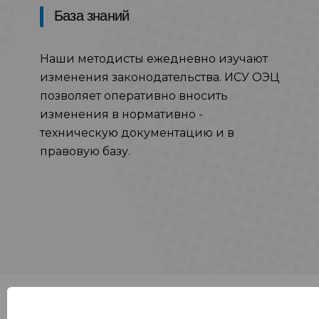
База знаний
Наши методисты ежедневно изучают
изменения законодательства. ИСУ ОЭЦ
позволяет оперативно вносить
изменения в нормативно -
техническую документацию и в
правовую базу.