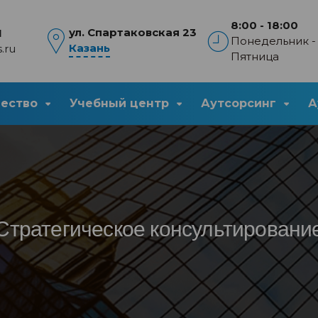
8:00 - 18:00
ул. Спартаковская 23
1
Понедельник -
Казань
.ru
Пятница
чество
Учебный центр
Аутсорсинг
А
Стратегическое консультировани