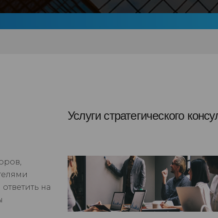
Услуги стратегического конс
оров,
телями
 ответить на
ы