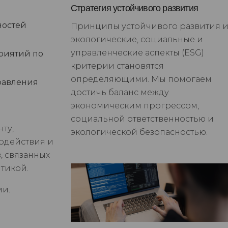
Стратегия устойчивого развития
ностей
Принципы устойчивого развития 
экологические, социальные и
управленческие аспекты (ESG)
риятий по
критерии становятся
определяющими. Мы помогаем
равления
достичь баланс между
экономическим прогрессом,
социальной ответственностью и
ту,
экологической безопасностью.
одействия и
, связанных
итикой.
ми.