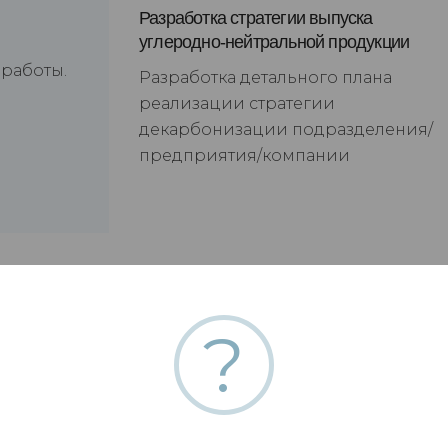
Разработка стратегии выпуска
углеродно-нейтральной продукции
 работы.
Разработка детального плана
реализации стратегии
декарбонизации подразделения/
предприятия/компании
?