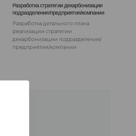
Разработка стратегии декарбонизации
подразделения/предприятия/компании
Разработка детального плана
реализации стратегии
декарбонизации подразделения/
предприятия/компании