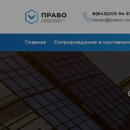
8(843)203-94-5
kazan@pravo-ros
Главная
Сопровождение и наставни