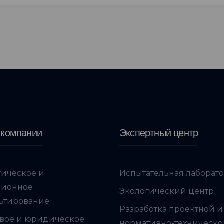
 компании
Экспертный центр
гическое и
Испытательная лаборат
ционное
Экологический центр
ьтирование
Разработка проектной и
вое и юридическое
нормативно-техническ