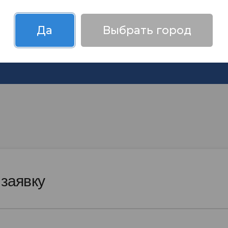
Да
Выбрать город
терактивные курсы
Обучающие семин
анционного обучения
практикум
 заявку