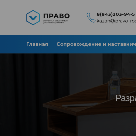
8(843)203-94-5
kazan@pravo-ros
Главная
Сопровождение и наставни
Разр