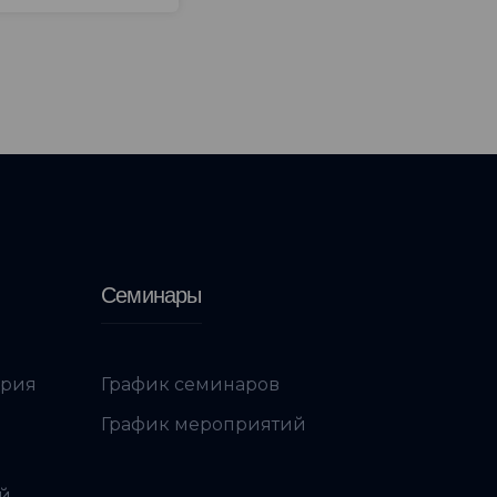
Семинары
ория
График семинаров
График мероприятий
ой