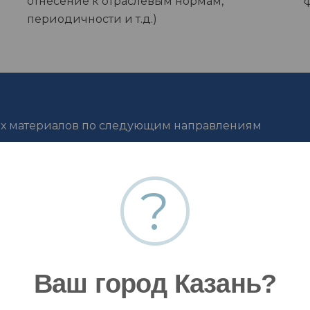
отнесение к отраслевым нормам,
периодичности и т.д.)
ых материалов по следующим направлениям
?
Ваш город Казань?