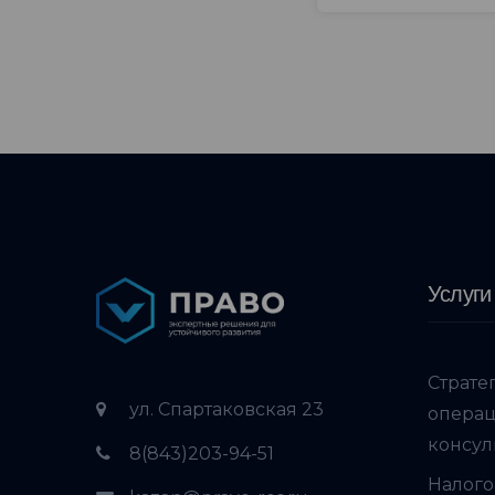
Услуги
Страте
ул. Спартаковская 23
опера
консул
8(843)203-94-51
Налого