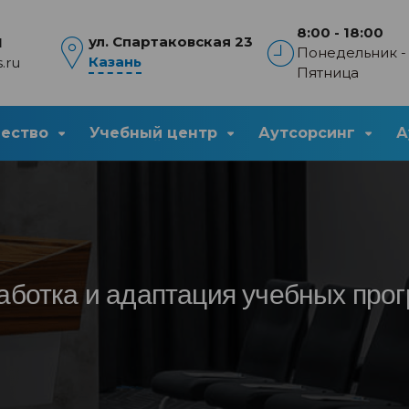
8:00 - 18:00
ул. Спартаковская 23
1
Понедельник -
Казань
.ru
Пятница
чество
Учебный центр
Аутсорсинг
А
аботка и адаптация учебных про