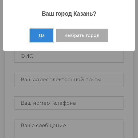
знакомства, пожалуйста, заполните эту
форму. Если у вас есть какие-либо
Ваш город Казань?
комментарии или предпочтения,
пожалуйста, укажите их. Мы с
удовольствием рассмотрим все ваши
Да
Выбрать город
пожелания.