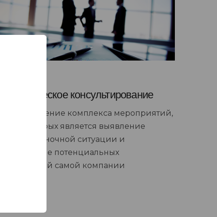
Стратегическое консультирование
Предоставление комплекса мероприятий,
целью которых является выявление
текущей рыночной ситуации и
определение потенциальных
потребностей самой компании