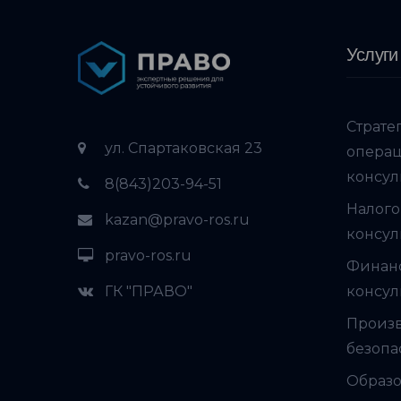
Услуги
Страте
ул. Спартаковская 23
опера
консул
8(843)203-94-51
Налого
kazan@pravo-ros.ru
консул
pravo-ros.ru
Финан
ГК "ПРАВО"
консул
Произ
безопа
Образо