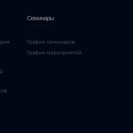
Семинары
ория
График семинаров
График мероприятий
ой
сов