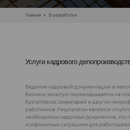
Главная
В разработке
Услуги кадрового делопроизводст
Ведение кадровой документации в мало
бизнесе зачастую перекладывается на пл
бухгалтеров, секретарей и других непр
работников. Результатом является отсутс
необходимых кадровых документов, что 
конфликтным ситуациям для работодател