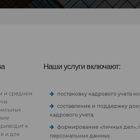
ва
Наши услуги включают:
м и среднем
постановку кадрового учета к
ечи
составление и поддержку до
офильных
кадрового учета;
твие
приводит к
формирование «личных дел», 
я и для
персональных данных;