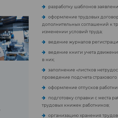
разработку шаблонов заявлен
оформление трудовых договоро
дополнительных соглашений к т
изменении условий труда;
ведение журналов регистрац
ведение книги учета движен
в них;
заполнение «листков нетрудос
проведение подсчета страхового 
оформление отпусков работни
подготовку справки с места р
трудовых книжек работников;
е
организацию хранения трудов