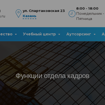
8:00 - 18:00
ул. Спартаковская 23
1
Понедельник -
Казань
.ru
Пятница
чество
Учебный центр
Аутсорсинг
А
Функции отдела кадров