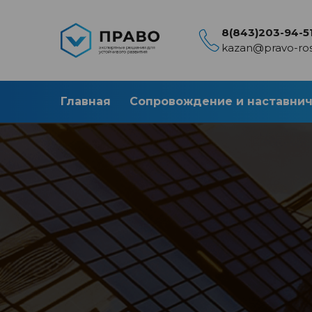
8(843)203-94-5
kazan@pravo-ros
Главная
Сопровождение и наставни