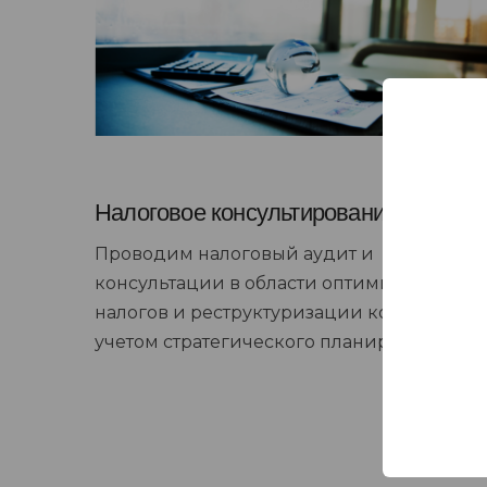
Налоговое консультирование
Проводим налоговый аудит и
консультации в области оптимизации
налогов и реструктуризации компании с
учетом стратегического планирования