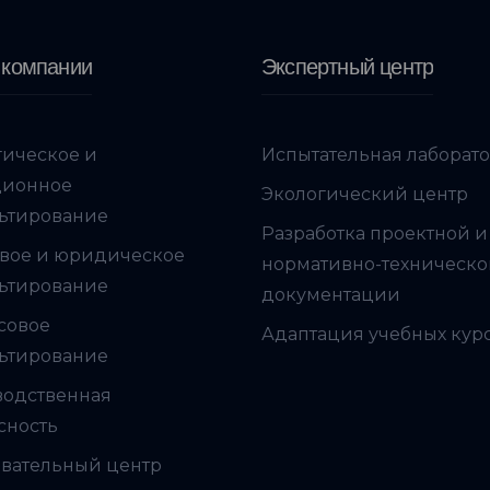
 компании
Экспертный центр
гическое и
Испытательная лаборат
ционное
Экологический центр
ьтирование
Разработка проектной и
вое и юридическое
нормативно-техническ
ьтирование
документации
совое
Адаптация учебных кур
ьтирование
водственная
сность
вательный центр