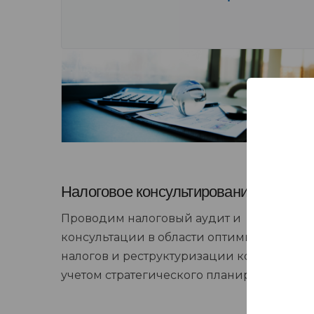
Налоговое консультирование
Проводим налоговый аудит и
консультации в области оптимизации
налогов и реструктуризации компании с
учетом стратегического планирования