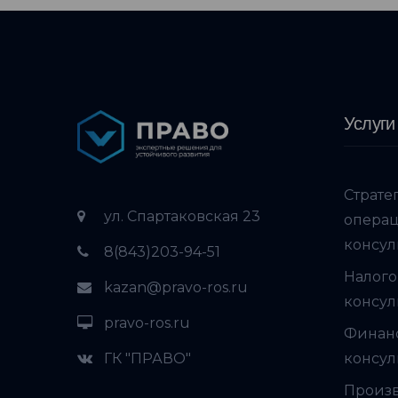
Услуги
Страте
ул. Спартаковская 23
опера
консул
8(843)203-94-51
Налого
kazan@pravo-ros.ru
консул
pravo-ros.ru
Финан
ГК "ПРАВО"
консул
Произ