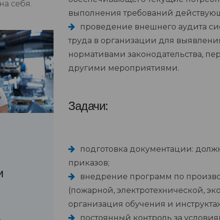
а себя.
выполнения требований действующе
проведение внешнего аудита си
труда в организации для выявления
нормативами законодательства, пе
другими мероприятиями.
Задачи:
подготовка документации: долж
приказов;
и
внедрение программ по произво
(пожарной, электротехнической, эк
организация обучения и инструкта
постоянный контроль за условия
е