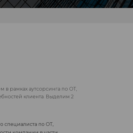
м в рамках аутсорсинга по ОТ,
ебностей клиента. Выделим 2
 специалиста по ОТ,
ости компании в части