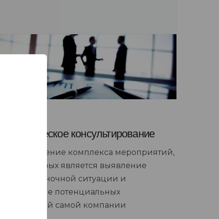
Стратегическое консультирование
Предоставление комплекса мероприятий,
целью которых является выявление
текущей рыночной ситуации и
определение потенциальных
потребностей самой компании