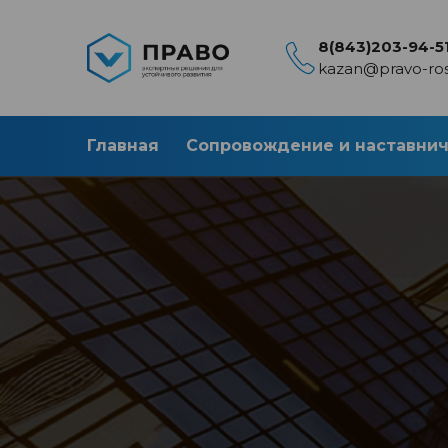
8(843)203-94-5
kazan@pravo-ros
Главная
Сопровождение и наставни