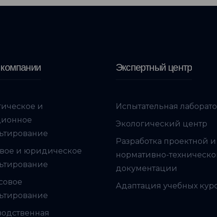
 компании
Экспертный центр
гическое и
Испытательная лаборат
ционное
Экологический центр
ьтирование
Разработка проектной и
вое и юридическое
нормативно-техническ
ьтирование
документации
совое
Адаптация учебных кур
ьтирование
водственная