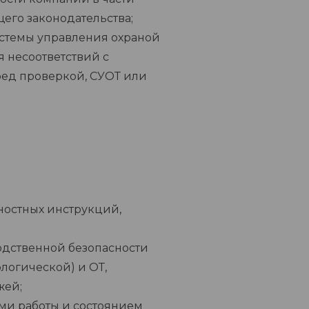
го законодательства;
стемы управления охраной
 несоответствий с
ред проверкой, СУОТ или
ностных инструкций,
дственной безопасности
ологической) и ОТ,
жей;
ми работы и состоянием