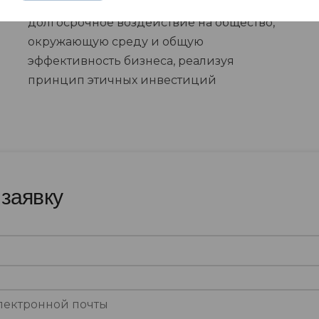
направленная на положительное и
долгосрочное воздействие на общество,
окружающую среду и общую
эффективность бизнеса, реализуя
принцип этичных инвестиций
 заявку