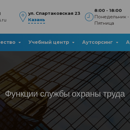
8:00 - 18:00
ул. Спартаковская 23
1
Понедельник -
Казань
.ru
Пятница
чество
Учебный центр
Аутсорсинг
А
Функции службы охраны труда