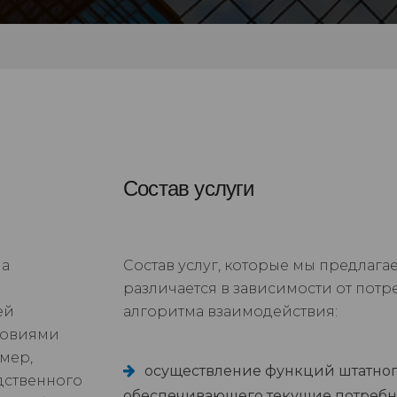
Состав услуги
ча
Состав услуг, которые мы предлагае
различается в зависимости от потр
ей
алгоритма взаимодействия:
ловиями
мер,
осуществление функций штатного
дственного
обеспечивающего текущие потребн