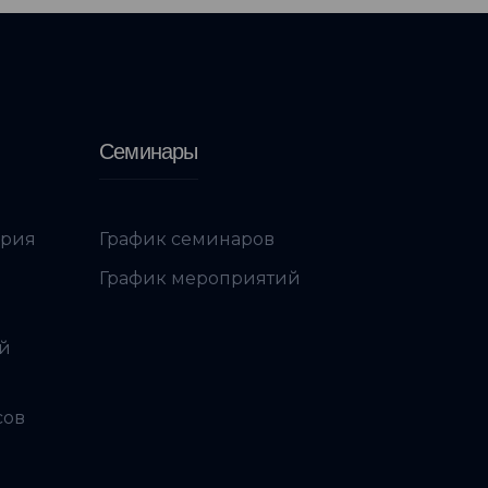
Семинары
ория
График семинаров
График мероприятий
ой
сов