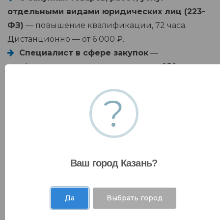
отдельными видами юридических лиц (223-
ФЗ)
— повышение квалификации, 72 часа.
Дистанционно — от 6 000 ₽.
Специалист в сфере закупок
—
профессиональная переподготовка, 256 часов,
документ бессрочный. Дистанционно — от 12
000 ₽.
?
Основы профилактики коррупции
—
повышение квалификации, 18 часов.
Дистанционно — от 2 800 ₽.
Ваш город Казань?
Цены указаны справочно, действующая
редакция — в
прайс-листе на образовательные
услуги
. Стоимость очного и очно-заочного
Да
Выбрать город
обучения, а также корпоративных групп