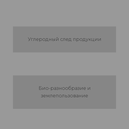
Углеродный след продукции
Био-разнообразие и
землепользование