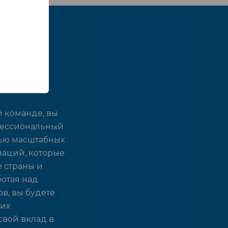
"ПРАВО"
 команде, вы
фессиональный
тью масштабных
аций, которые
 страны и
отая над
в, вы будете
тих
свой вклад в