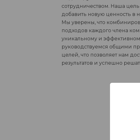
сотрудничеством. Наша цель 
добавить новую ценность в 
Мы уверены, что комбиниров
подходов каждого члена ко
уникальному и эффективном
руководствуемся общими п
целей, что позволяет нам д
результатов и успешно решат