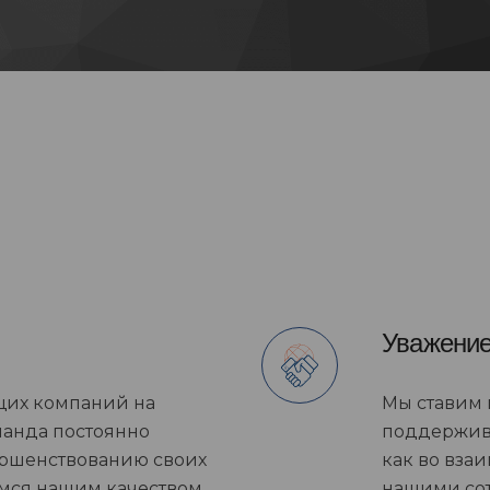
Уважени
щих компаний на
Мы ставим 
манда постоянно
поддержив
ершенствованию своих
как во вза
имся нашим качеством
нашими сот