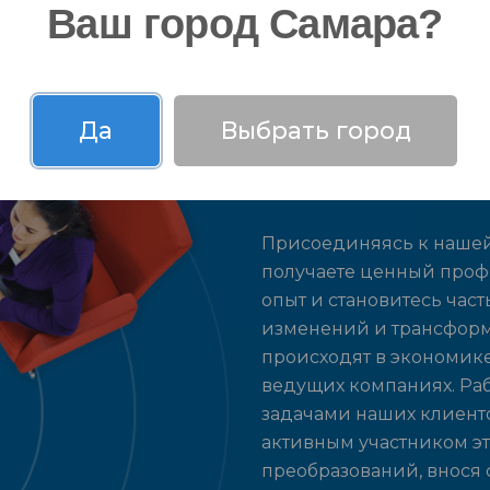
Ваш город Самара?
Да
Выбрать город
Карьера в ГК 
Присоединяясь к нашей
получаете ценный про
опыт и становитесь час
изменений и трансформ
происходят в экономике
ведущих компаниях. Раб
задачами наших клиенто
активным участником э
преобразований, внося 