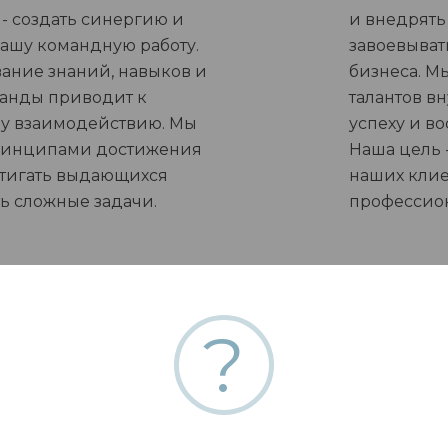
- создать синергию и
и внедрять
нашу командную работу.
завоевыват
ание знаний, навыков и
бизнеса. М
манды приводит к
талантов в
у взаимодействию. Мы
успеху и в
ринципами достижения
Наша цель 
остигать выдающихся
наших клие
ь сложные задачи.
профессион
?