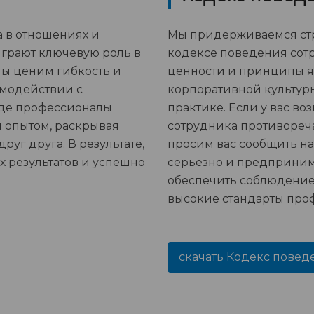
 в отношениях и
Мы придерживаемся стр
играют ключевую роль в
кодексе поведения сот
Мы ценим гибкость и
ценности и принципы я
имодействии с
корпоративной культур
 где профессионалы
практике. Если у вас в
 опытом, раскрывая
сотрудника противореча
уг друга. В результате,
просим вас сообщить н
х результатов и успешно
серьезно и предприним
обеспечить соблюдение
высокие стандарты про
скачать Кодекс повед