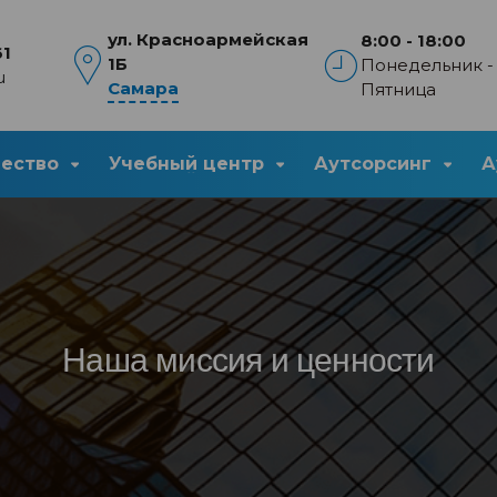
ул. Красноармейская
8:00 - 18:00
61
1Б
Понедельник -
u
Самара
Пятница
чество
Учебный центр
Аутсорсинг
А
Наша миссия и ценности