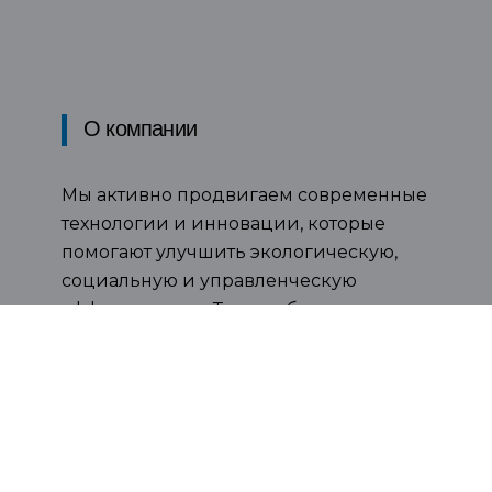
О компании
Мы активно продвигаем современные
технологии и инновации, которые
помогают улучшить экологическую,
социальную и управленческую
эффективность. Таким образом, мы
стремимся предоставить нашим
клиентам решения, которые не только
приносят им пользу, но и способствуют
более устойчивому развитию и
внедрению передовых практик.