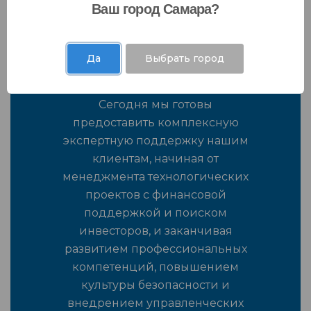
Ваш город Самара?
собрали большое экспертное
сообщество и накопили
ценные знания и опыт,
Да
Выбрать город
необходимые для решения
различных отраслевых задач.
Сегодня мы готовы
предоставить комплексную
экспертную поддержку нашим
клиентам, начиная от
менеджмента технологических
проектов с финансовой
поддержкой и поиском
инвесторов, и заканчивая
развитием профессиональных
компетенций, повышением
культуры безопасности и
внедрением управленческих