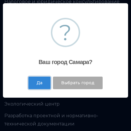
Налоговое и юридическое консультирование
Финансовое консультирование
?
Производственная безопасность
Образовательный центр
Кадровое консультирование
Ваш город Самара?
Экспертный центр
Да
Выбрать город
Испытательная лаборатория
Экологический центр
Разработка проектной и нормативно-
технической документации