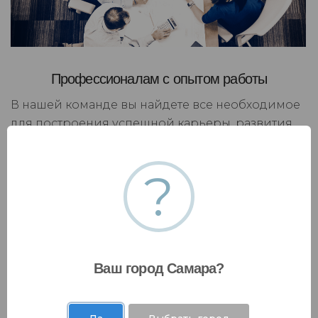
Профессионалам с опытом работы
В нашей команде вы найдете все необходимое
для построения успешной карьеры, развития
личного бренда и применения накопленного
опыта в решении масштабных бизнес-задач. Мы
?
поможем вам максимально эффективно
использовать ваши навыки и знания, чтобы
достичь желаемого успеха и умело
капитализировать на своих достижениях.
Ваш город Самара?