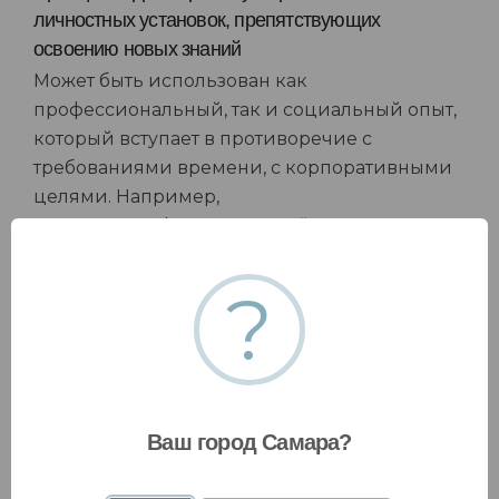
личностных установок, препятствующих
освоению новых знаний
Может быть использован как
профессиональный, так и социальный опыт,
который вступает в противоречие с
требованиями времени, с корпоративными
целями. Например,
высококвалифицированный специалист
может быть настроен на индивидуальную
работу, на скрытие личностных знаний,
?
неприятие новых перспективных
работников, видя в них угрозу для своего
личного благополучия. В таких случаях
необходимы беседы, убеждение в
несостоятельности привычного,
Ваш город Самара?
формирование новых точек зрения,
раскрытие новых перспектив и пр., т.е.