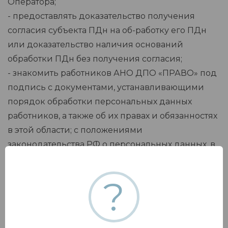
Оператора;
- предоставлять доказательство получения
согласия субъекта ПДн на об-работку его ПДн
или доказательство наличия оснований
обработки ПДн без получения согласия;
- знакомить работников АНО ДПО «ПРАВО» под
подпись с документами, устанавливающими
порядок обработки персональных данных
работников, а также об их правах и обязанностях
в этой области; с положениями
законодательства РФ о персональных данных, в
том числе с требованиями к защите
персональных дан¬ных и локальными актами по
?
вопросам обработки персональных данных;
проводить обучение работников,
непосредственно осуществляющих обработку