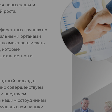
я новых задач и
 роста.
ферентных группах по
ральными органами
м возможность искать
, которые
аших клиентов и
андный подход в
янно совершенствуем
 и внедряем
ь нашим сотрудникам
лучшать свои навыки.