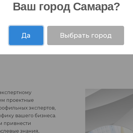
Ваш город Самара?
Да
Выбрать город
 экспертному
ем проектные
рофильных экспертов,
фику вашего бизнеса.
ам привнести
слевые знания,