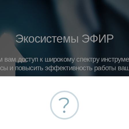
Экосистемы ЭФИР
вам доступ к широкому спектру инструмен
сы и повысить эффективность работы ваш
подробнее
?