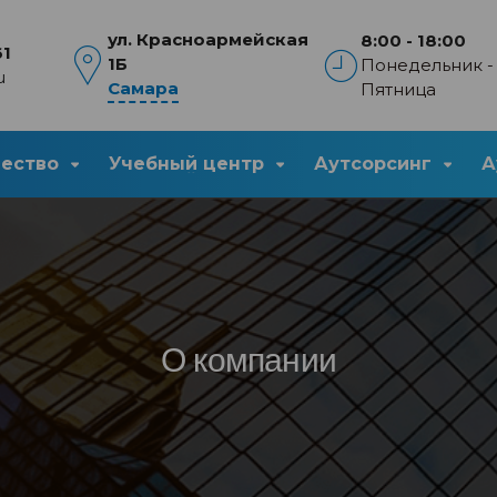
ул. Красноармейская
8:00 - 18:00
61
1Б
Понедельник -
u
Самара
Пятница
чество
Учебный центр
Аутсорсинг
А
О компании