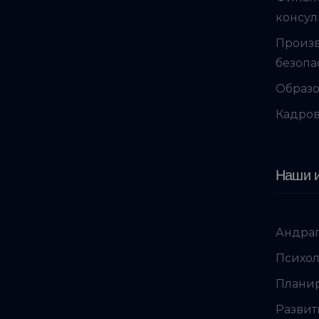
консул
Произ
безопа
Образо
Кадров
Наши и
Андраг
Психол
Планир
Развит