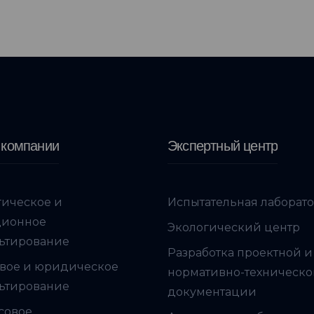
 компании
Экспертный центр
гическое и
Испытательная лаборат
ционное
Экологический центр
ьтирование
Разработка проектной и
вое и юридическое
нормативно-техническ
ьтирование
документации
совое