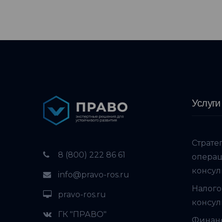
Услуги
Страте
8 (800) 222 86 61
опера
консул
info@pravo-ros.ru
Налого
pravo-ros.ru
консул
ГК "ПРАВО"
Финан