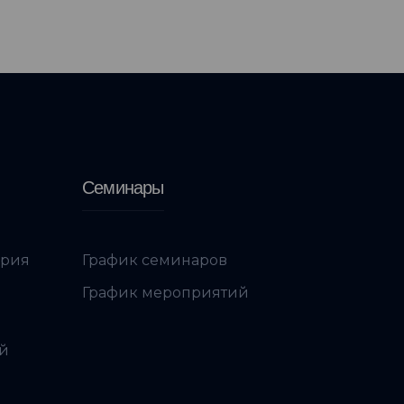
Семинары
ория
График семинаров
График мероприятий
ой