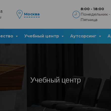
8:00 - 18:00
61
Москва
Понедельник -
u
Пятница
чество
Учебный центр
Аутсорсинг
А
Учебный центр