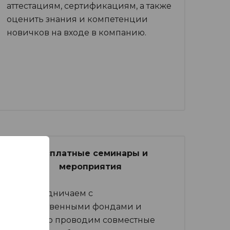
аттестациям, сертификациям, а также
оценить знания и компетенции
новичков на входе в компанию.
Бесплатные семинары и
мероприятия
Мы сотрудничаем с
Государственными фондами и
регулярно проводим совместные