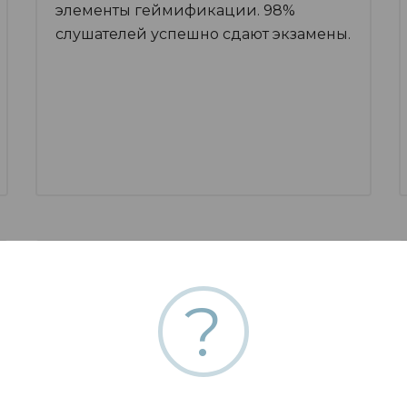
элементы геймификации. 98%
слушателей успешно сдают экзамены.
Адаптация учебных курсов
?
Адаптируем учебную программу с
учетом специфики вашего бизнеса.
Забрендируем интерактивные курсы
и оформим их в корпоративном