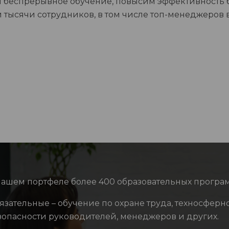
м беспрерывное обучение, повысим эффективность 
 тысячи сотрудников, в том числе топ-менеджеров
нашем портфеле более 400 образовательных програ
язательные – обучение по охране труда, техносферн
зопасности руководителей, менеджеров и других.