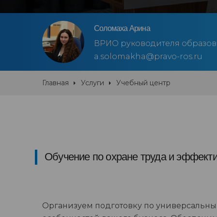
Соломаха Арина
ВРИО руководителя образов
a.solomakha@pravo-ros.ru
Главная
Услуги
Учебный центр
Обучение по охране труда и эффект
Организуем подготовку по универсальны