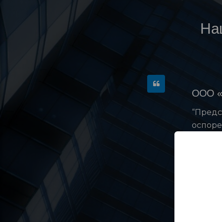
На
ООО «
» к АО
“Предс
за
оспоре