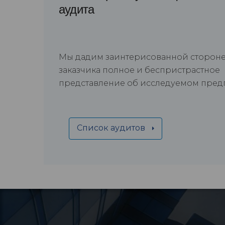
аудита
Мы дадим заинтерисованной сторон
заказчика полное и беспристрастное
представление об исследуемом пре
Список аудитов