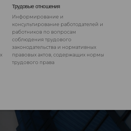
Трудовые отношения
Информирование и
консультирование работодателей и
работников по вопросам
соблюдения трудового
законодательства и нормативных
х
правовых актов, содержащих нормы
трудового права