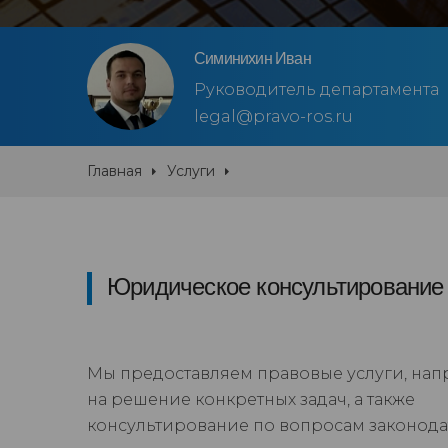
Симинихин Иван
Руководитель департамента
legal@pravo-ros.ru
Главная
Услуги
Юридическое консультирование
Мы предоставляем правовые услуги, на
на решение конкретных задач, а также
консультирование по вопросам законодат