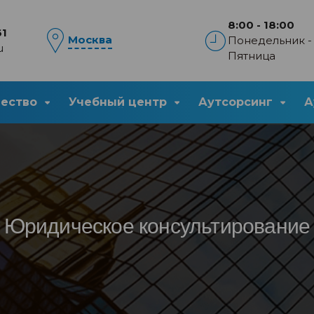
8:00 - 18:00
61
Москва
Понедельник -
u
Пятница
чество
Учебный центр
Аутсорсинг
А
Юридическое консультирование