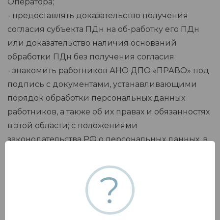
Оператора;
- предоставлять доказательство получения
согласия субъекта ПДн на об-работку его ПДн
или доказательство наличия оснований
обработки ПДн без получения согласия;
- знакомить работников АНО ДПО «ПРАВО» под
подпись с документами, устанавливающими
порядок обработки персональных данных
работников, а также об их правах и обязанностях
в этой области; с положениями
законодательства РФ о персональных данных, в
том числе с требованиями к защите
персональных дан¬ных и локальными актами по
?
вопросам обработки персональных данных;
проводить обучение работников,
непосредственно осуществляющих обработку