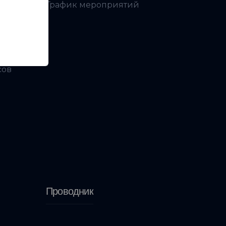
График мероприятий
ой
сов
Проводник