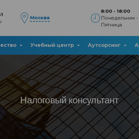
8:00 - 18:00
61
Москва
Понедельник -
u
Пятница
чество
Учебный центр
Аутсорсинг
А
Налоговый консультант