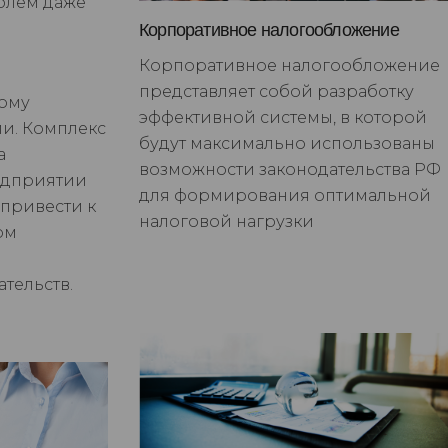
облем даже
Корпоративное налогообложение
Корпоративное налогообложение
представляет собой разработку
вому
эффективной системы, в которой
ии. Комплекс
будут максимально использованы
а
возможности законодательства РФ
едприятии
для формирования оптимальной
 привести к
налоговой нагрузки
ом
тельств.