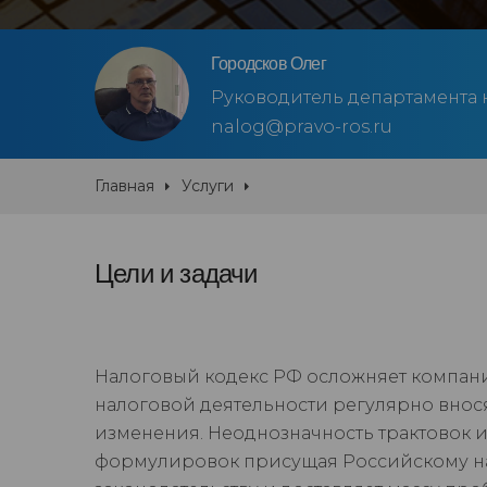
Городсков Олег
Руководитель департамента 
nalog@pravo-ros.ru
Главная
Услуги
Цели и задачи
Налоговый кодекс РФ осложняет компан
налоговой деятельности регулярно внос
изменения. Неоднозначность трактовок 
формулировок присущая Российскому н