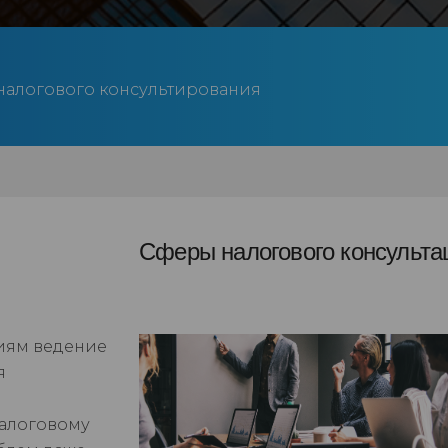
налогового консультирования
Сферы налогового консульта
иям ведение
я
и
алоговому