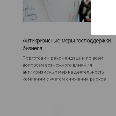
Антикризисные меры господдержки
бизнеса
Подготовим рекомендации по всем
вопросам возможного влияния
антикризисных мер на деятельность
компаний с учетом снижения рисков