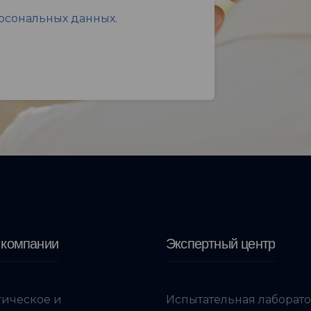
ерсональных данных
.
 компании
Экспертный центр
гическое и
Испытательная лаборат