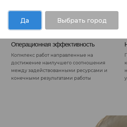
Да
Выбрать город
Операционная эффективность
Копмлекс работ направленные на
достижение наилучшего соотношения
между задействованными ресурсами и
конечными результатами работы