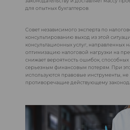
законодательству и доставляет массу пр
для опытных бухгалтеров.
Совет независимого эксперта по налого
консультированию выход из этой ситуац
консультационных услуг, направленных н
оптимизацию налоговой нагрузки на пр
снижает вероятность ошибок, способных
серьезным финансовым потерям. При эт
используются правовые инструменты, не
противоречащие действующему законода