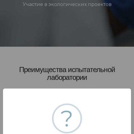
Участие в экологических проектов
Преимущества испытательной
лаборатории
?
Широкая область аккредитации