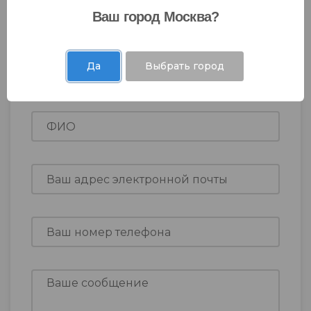
знакомства, пожалуйста, заполните эту
Ваш город Москва?
форму. Если у вас есть какие-либо
комментарии или предпочтения,
пожалуйста, укажите их. Мы с
Да
Выбрать город
удовольствием рассмотрим все ваши
пожелания.