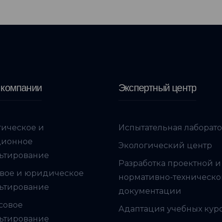
 компании
Экспертный центр
гическое и
Испытательная лаборат
ционное
Экологический центр
ьтирование
Разработка проектной и
вое и юридическое
нормативно-техническ
ьтирование
документации
совое
Адаптация учебных кур
ьтирование