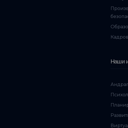
Произ
безопа
Образо
Кадров
Наши и
Андраг
Психол
Планир
Развит
Виртуа