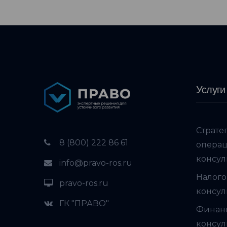
Услуги
Страте
8 (800) 222 86 61
опера
консул
info@pravo-ros.ru
Налого
pravo-ros.ru
консул
ГК "ПРАВО"
Финан
консул