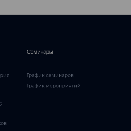
Семинары
ория
График семинаров
График мероприятий
ой
сов