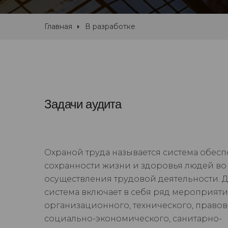
Главная
В разработке
Задачи аудита
Охраной труда называется система обес
сохранности жизни и здоровья людей во
осуществления трудовой деятельности. 
система включает в себя ряд мероприят
организационного, технического, правов
социально-экономического, санитарно-