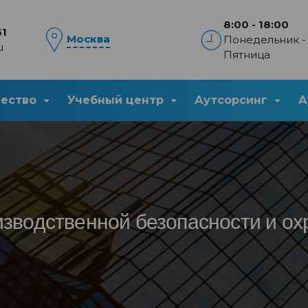
8:00 - 18:00
61
Москва
Понедельник -
u
Пятница
чество
Учебный центр
Аутсорсинг
А
изводственной безопасности и ох