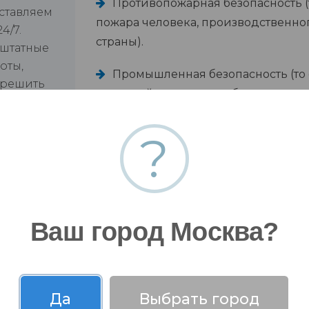
Противопожарная безопасность (т
оставляем
пожара человека, производственно
4/7.
страны).
 штатные
оты,
Промышленная безопасность (то 
 решить
от аварий на опасных объектах прои
?
Ваш город Москва?
Да
Выбрать город