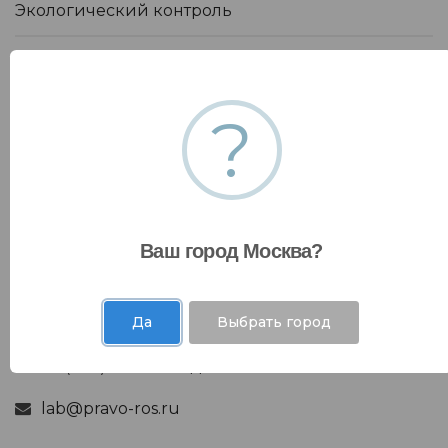
Экологический контроль
Радиационный контроль
Разработка паспортов
?
Контакты
Ваш город Москва?
Руководитель испытательной лаборатории
Да
Выбрать город
Еськина Наталья Васильевна
+ 7 (846) 300 40 51 доб. 115
lab@pravo-ros.ru