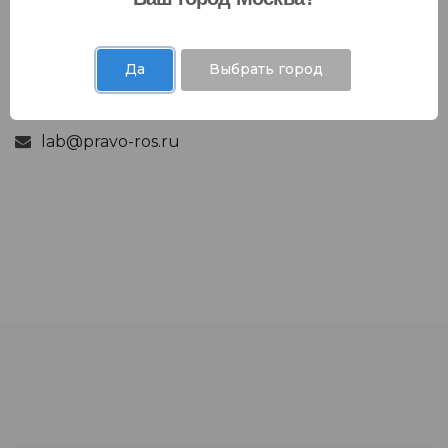
Руководитель испытательной лаборатории
Еськина Наталья Васильевна
Да
Выбрать город
+ 7 (846) 300 40 51 доб. 115
lab@pravo-ros.ru