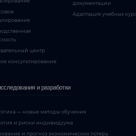
ьтирование
документации
совое
Адаптация учебных кур
ьтирование
водственная
сность
вательный центр
ое консультирование
сследования и разработки
огика — новые методы обучения
огия и риски индивидуума
ование и прогноз экономических потерь