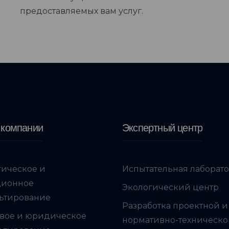
предоставляемых вам услуг.
 компании
Экспертный центр
гическое и
Испытательная лаборат
ционное
Экологический центр
ьтирование
Разработка проектной и
вое и юридическое
нормативно-техническ