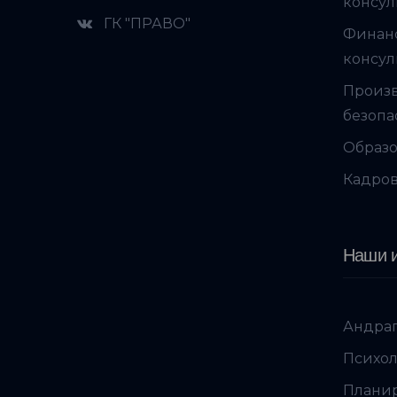
консул
ГК "ПРАВО"
Финан
консул
Произ
безопа
Образо
Кадров
Наши и
Андраг
Психол
Планир