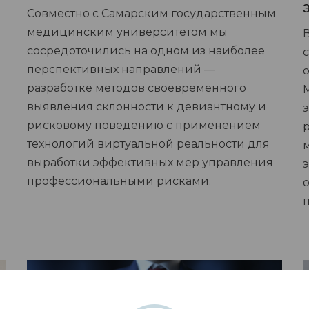
Совместно с Самарским государственным
медицинским университетом мы
сосредоточились на одном из наиболее
перспективных направлений —
о
разработке методов своевременного
выявления склонности к девиантному и
рисковому поведению с применением
технологий виртуальной реальности для
выработки эффективных мер управления
профессиональными рисками.