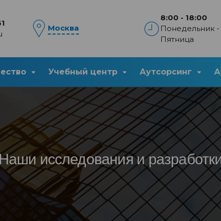
8:00 - 18:00
61
Москва
Понедельник -
u
Пятница
чество
Учебный центр
Аутсорсинг
А
Наши исследования и разработк