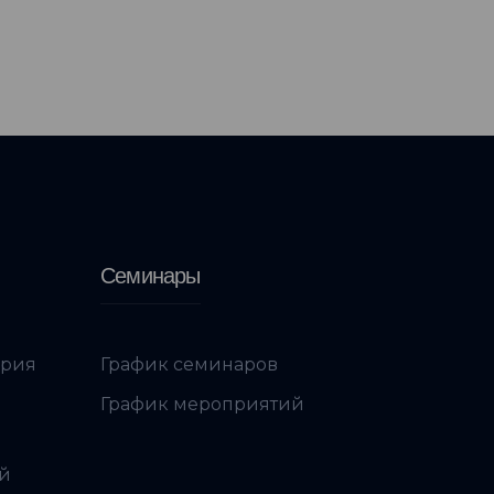
Семинары
ория
График семинаров
График мероприятий
ой