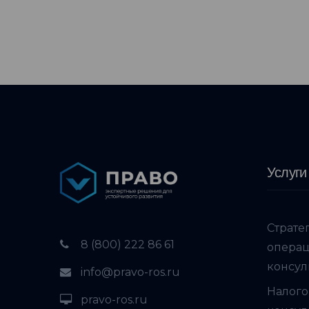
Услуги
Страте
8 (800) 222 86 61
опера
консул
info@pravo-ros.ru
Налого
pravo-ros.ru