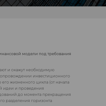
финансовой модели под требования
ают и окажут необходимую
сопровождении инвестиционного
 его жизненного цикла (от начала
й идеи и проведения
дований до момента прекращения
ого разделения горизонта