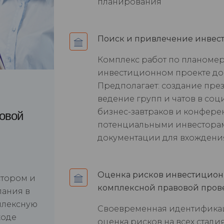
планирования
Поиск и привлечение инвест
Комплекс работ по планом
инвестиционном проекте до
Предполагает: создание пре
ведение групп и чатов в соц
бизнес-завтраков и конфере
вовой
потенциальными инвесторам
документации для вхождения
Оценка рисков инвестицион
стором и
комплексной правовой пров
ания в
плексную
Своевременная идентификаци
ходе
оценка рисков на всех стад