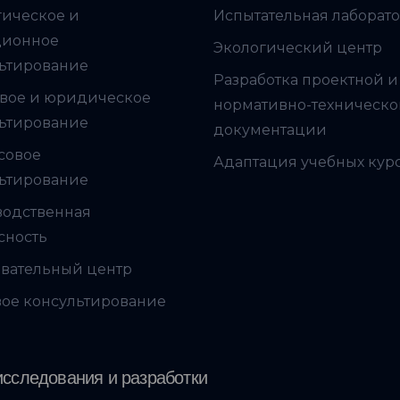
гическое и
Испытательная лаборат
ционное
Экологический центр
ьтирование
Разработка проектной и
вое и юридическое
нормативно-техническ
ьтирование
документации
совое
Адаптация учебных кур
ьтирование
водственная
сность
вательный центр
ое консультирование
сследования и разработки