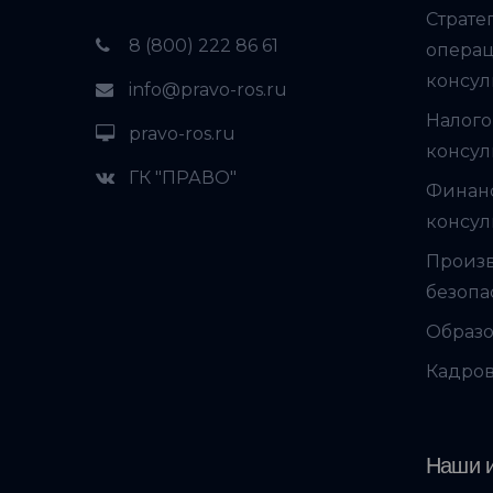
Страте
8 (800) 222 86 61
опера
консул
info@pravo-ros.ru
Налого
pravo-ros.ru
консул
ГК "ПРАВО"
Финан
консул
Произ
безопа
Образо
Кадров
Наши и