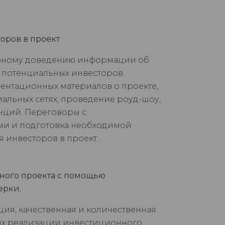
оров в проект
ерному доведению информации об
 потенциальных инвесторов.
зентационных материалов о проекте,
иальных сетях, проведение роуд-шоу,
нций. Переговоры с
и и подготовка необходимой
 инвесторов в проект.
ного проекта с помощью
ерки.
я, качественная и количественная
иях реализации инвестиционного