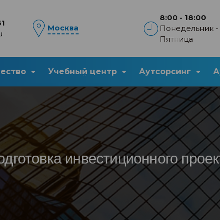
8:00 - 18:00
61
Москва
Понедельник -
u
Пятница
чество
Учебный центр
Аутсорсинг
А
одготовка инвестиционного проек