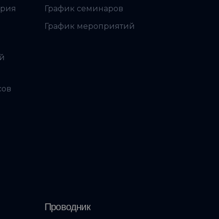
ория
График семинаров
График мероприятий
ой
сов
Проводник