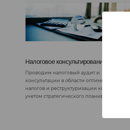
Налоговое консультирование
Проводим налоговый аудит и
консультации в области оптимизации
налогов и реструктуризации компании с
учетом стратегического планирования