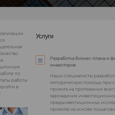
реализации
Услуги
ся
щательная
Качество
Разработка бизнес-плана и 
ма
инвесторов
иционную
работе по
Наши специалисты разработ
этапы работы
методическую помощь при 
пройти в
проекта на протяжении всего
.
зарождения инвестиционно
предынвестиционных иссле
проекта) на основе пошагов