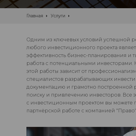
Главная
Услуги
Одним из ключевых условий успешной 
любого инвестиционного проекта являет
эффективность бизнес-планирования и т
работа с потенциальными инвесторами. 
этой работы зависит от профессионализ
специалистов разрабатывающих инвест
документацию и грамотно построенной 
поиску и привлечению инвесторов. Все 
с инвестиционным проектом вы можете 
партнёрской работе с компанией "Право"